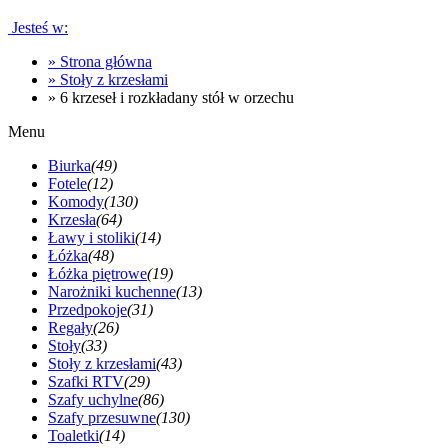
Jesteś w:
»
Strona główna
»
Stoły z krzesłami
»
6 krzeseł i rozkładany stół w orzechu
Menu
Biurka
(49)
Fotele
(12)
Komody
(130)
Krzesła
(64)
Ławy i stoliki
(14)
Łóżka
(48)
Łóżka piętrowe
(19)
Narożniki kuchenne
(13)
Przedpokoje
(31)
Regały
(26)
Stoły
(33)
Stoły z krzesłami
(43)
Szafki RTV
(29)
Szafy uchylne
(86)
Szafy przesuwne
(130)
Toaletki
(14)