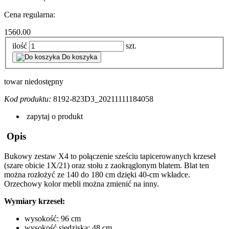
Cena regularna:
1560.00
ilość
szt.
Do koszyka
towar niedostępny
Kod produktu:
8192-823D3_20211111184058
zapytaj o produkt
Opis
Bukowy zestaw
X4
to połączenie sześciu tapicerowanych krzeseł
(szare obicie 1X/21) oraz stołu z zaokrąglonym blatem. Blat ten
można rozłożyć ze 140 do 180 cm dzięki 40-cm wkładce.
Orzechowy kolor mebli można zmienić na inny.
Wymiary krzeseł:
wysokość: 96 cm
wysokość siedziska: 48 cm