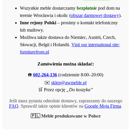
Wszystkie meble dostarczamy
bezpłatnie
pod dom na
terenie Wrocławia i okolic (
obszar darmowej dostawy
).
Inne rejony Polski
– prosimy o kontakt telefoniczny
lub mailowy.
Możliwa także dostawa do Niemiec, Austrii, Czech,
Słowacji, Belgii i Holandii.
Visit our international site:
furniturefrom.pl
Zamówienia można składać:
☎️
602-264-136
(codziennie 8:00–20:00)
✉️
sklep@awmeble.pl
🛒 Przez opcję
„Do koszyka”
Jeśli masz pytania odnośnie dostawy, zapraszamy do naszego
FAQ
. Sprawdź także opinie klientów na
Google Moja Firma
.
🇵🇱 Meble produkowane w Polsce