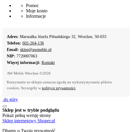
Pomoc
Moje konto
Informacje
Adres:
Marszałka Józefa Piłsudskiego 32, Wrocław, 50-033
Telefon:
602-264-136
Email:
sklep@awmeble.pl
NIP:
7720007063
Więcej informacji:
Kontakt
AW Meble Wrocław ©2026
Korzystanie ze sklepu oznacza zgodę na wykorzystywanie plików
cookies. Szczegóły w
polityce prywatności
.
do góry
Sklep jest w trybie podglądu
Pokaż pełną wersję strony
Sklep internetowy Shoper.pl
Dbamy o Twoją prywatność