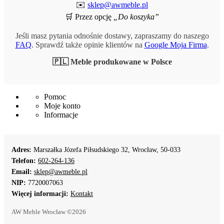
✉️
sklep@awmeble.pl
🛒 Przez opcję
„Do koszyka”
Jeśli masz pytania odnośnie dostawy, zapraszamy do naszego
FAQ
. Sprawdź także opinie klientów na
Google Moja Firma
.
🇵🇱 Meble produkowane w Polsce
Pomoc
Moje konto
Informacje
Adres:
Marszałka Józefa Piłsudskiego 32, Wrocław, 50-033
Telefon:
602-264-136
Email:
sklep@awmeble.pl
NIP:
7720007063
Więcej informacji:
Kontakt
AW Meble Wrocław ©2026