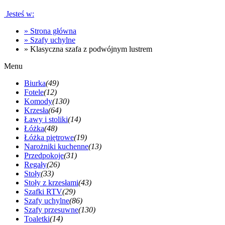
Jesteś w:
»
Strona główna
»
Szafy uchylne
»
Klasyczna szafa z podwójnym lustrem
Menu
Biurka
(49)
Fotele
(12)
Komody
(130)
Krzesła
(64)
Ławy i stoliki
(14)
Łóżka
(48)
Łóżka piętrowe
(19)
Narożniki kuchenne
(13)
Przedpokoje
(31)
Regały
(26)
Stoły
(33)
Stoły z krzesłami
(43)
Szafki RTV
(29)
Szafy uchylne
(86)
Szafy przesuwne
(130)
Toaletki
(14)