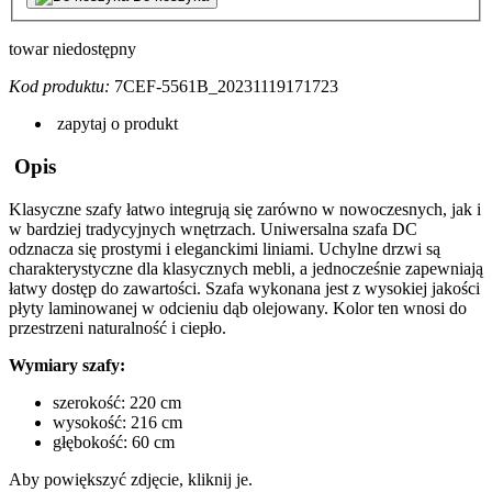
towar niedostępny
Kod produktu:
7CEF-5561B_20231119171723
zapytaj o produkt
Opis
Klasyczne szafy łatwo integrują się zarówno w nowoczesnych, jak i
w bardziej tradycyjnych wnętrzach. Uniwersalna szafa
DC
odznacza się prostymi i eleganckimi liniami. Uchylne drzwi są
charakterystyczne dla klasycznych mebli, a jednocześnie zapewniają
łatwy dostęp do zawartości. Szafa wykonana jest z wysokiej jakości
płyty laminowanej w odcieniu dąb olejowany. Kolor ten wnosi do
przestrzeni naturalność i ciepło.
Wymiary szafy:
szerokość: 220 cm
wysokość: 216 cm
głębokość: 60 cm
Aby powiększyć zdjęcie, kliknij je.