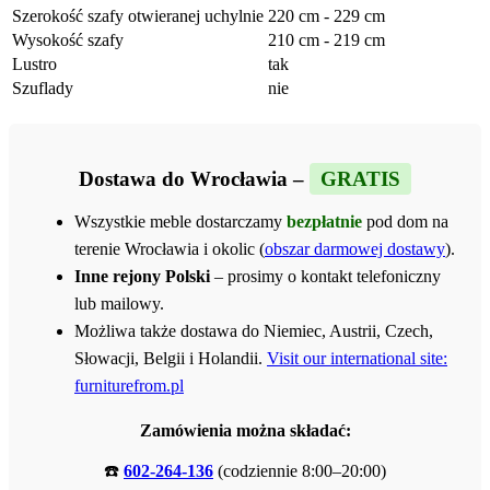
Szerokość szafy otwieranej uchylnie
220 cm - 229 cm
Wysokość szafy
210 cm - 219 cm
Lustro
tak
Szuflady
nie
Dostawa do Wrocławia –
GRATIS
Wszystkie meble dostarczamy
bezpłatnie
pod dom na
terenie Wrocławia i okolic (
obszar darmowej dostawy
).
Inne rejony Polski
– prosimy o kontakt telefoniczny
lub mailowy.
Możliwa także dostawa do Niemiec, Austrii, Czech,
Słowacji, Belgii i Holandii.
Visit our international site:
furniturefrom.pl
Zamówienia można składać:
☎️
602-264-136
(codziennie 8:00–20:00)