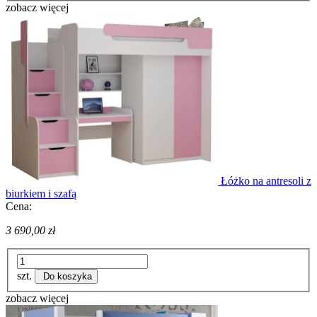
zobacz więcej
Łóżko na antresoli z
biurkiem i szafą
Cena:
3 690,00 zł
szt.
Do koszyka
zobacz więcej