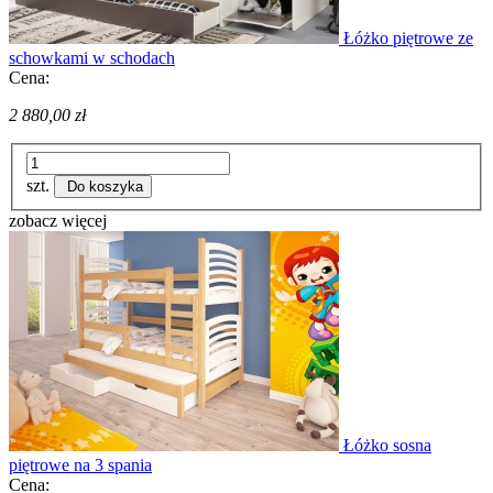
Łóżko piętrowe ze
schowkami w schodach
Cena:
2 880,00 zł
szt.
Do koszyka
zobacz więcej
Łóżko sosna
piętrowe na 3 spania
Cena: