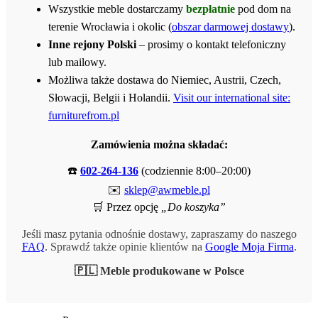
Wszystkie meble dostarczamy
bezpłatnie
pod dom na
terenie Wrocławia i okolic (
obszar darmowej dostawy
).
Inne rejony Polski
– prosimy o kontakt telefoniczny
lub mailowy.
Możliwa także dostawa do Niemiec, Austrii, Czech,
Słowacji, Belgii i Holandii.
Visit our international site:
furniturefrom.pl
Zamówienia można składać:
☎️
602-264-136
(codziennie 8:00–20:00)
✉️
sklep@awmeble.pl
🛒 Przez opcję
„Do koszyka”
Jeśli masz pytania odnośnie dostawy, zapraszamy do naszego
FAQ
. Sprawdź także opinie klientów na
Google Moja Firma
.
🇵🇱 Meble produkowane w Polsce