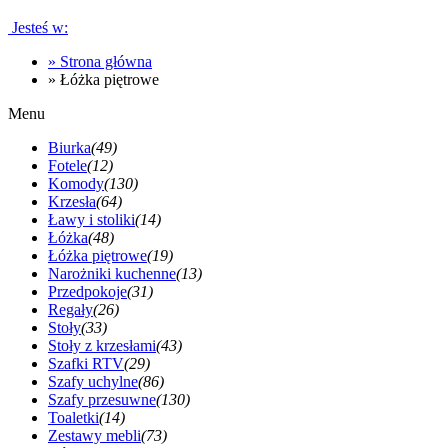
Jesteś w:
»
Strona główna
»
Łóżka piętrowe
Menu
Biurka
(49)
Fotele
(12)
Komody
(130)
Krzesła
(64)
Ławy i stoliki
(14)
Łóżka
(48)
Łóżka piętrowe
(19)
Narożniki kuchenne
(13)
Przedpokoje
(31)
Regały
(26)
Stoły
(33)
Stoły z krzesłami
(43)
Szafki RTV
(29)
Szafy uchylne
(86)
Szafy przesuwne
(130)
Toaletki
(14)
Zestawy mebli
(73)