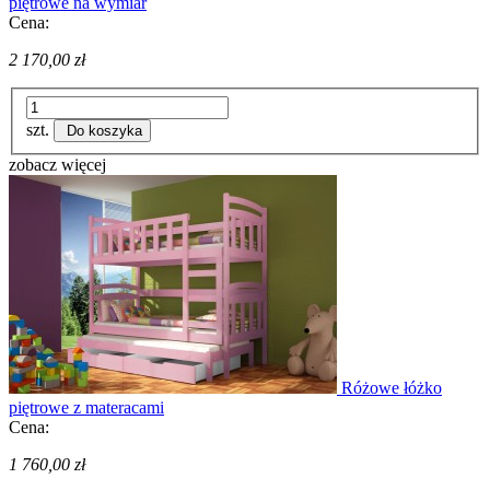
piętrowe na wymiar
Cena:
2 170,00 zł
szt.
Do koszyka
zobacz więcej
Różowe łóżko
piętrowe z materacami
Cena:
1 760,00 zł