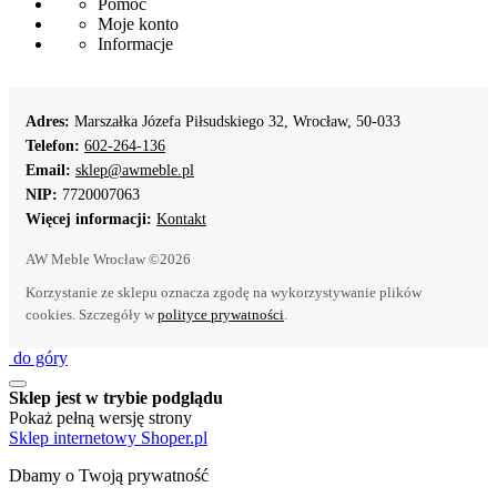
Pomoc
Moje konto
Informacje
Adres:
Marszałka Józefa Piłsudskiego 32, Wrocław, 50-033
Telefon:
602-264-136
Email:
sklep@awmeble.pl
NIP:
7720007063
Więcej informacji:
Kontakt
AW Meble Wrocław ©2026
Korzystanie ze sklepu oznacza zgodę na wykorzystywanie plików
cookies. Szczegóły w
polityce prywatności
.
do góry
Sklep jest w trybie podglądu
Pokaż pełną wersję strony
Sklep internetowy Shoper.pl
Dbamy o Twoją prywatność