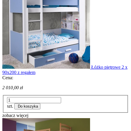
Łóżko piętrowe 2 x
90x200 z regałem
Cena:
2 010,00 zł
szt.
Do koszyka
zobacz więcej