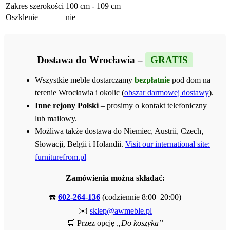
Zakres szerokości
100 cm - 109 cm
Oszklenie
nie
Dostawa do Wrocławia –
GRATIS
Wszystkie meble dostarczamy
bezpłatnie
pod dom na
terenie Wrocławia i okolic (
obszar darmowej dostawy
).
Inne rejony Polski
– prosimy o kontakt telefoniczny
lub mailowy.
Możliwa także dostawa do Niemiec, Austrii, Czech,
Słowacji, Belgii i Holandii.
Visit our international site:
furniturefrom.pl
Zamówienia można składać:
☎️
602-264-136
(codziennie 8:00–20:00)
✉️
sklep@awmeble.pl
🛒 Przez opcję
„Do koszyka”