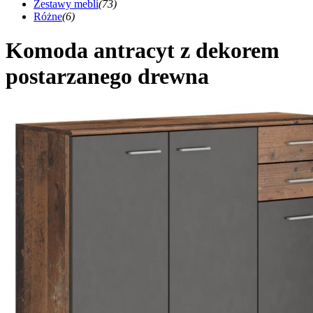
Zestawy mebli
(73)
Różne
(6)
Komoda antracyt z dekorem
postarzanego drewna