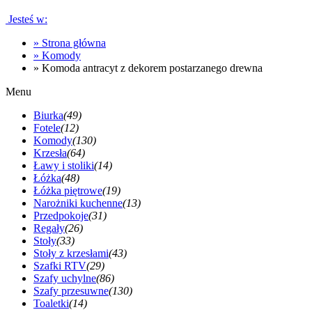
Jesteś w:
»
Strona główna
»
Komody
»
Komoda antracyt z dekorem postarzanego drewna
Menu
Biurka
(49)
Fotele
(12)
Komody
(130)
Krzesła
(64)
Ławy i stoliki
(14)
Łóżka
(48)
Łóżka piętrowe
(19)
Narożniki kuchenne
(13)
Przedpokoje
(31)
Regały
(26)
Stoły
(33)
Stoły z krzesłami
(43)
Szafki RTV
(29)
Szafy uchylne
(86)
Szafy przesuwne
(130)
Toaletki
(14)