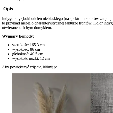
Opis
Indygo to głęboki odcień niebieskiego (na spektrum kolorów znajduj
to przykład mebla o charakterystycznej fakturze frontów. Kolor ind
otwierane z cichym domykiem.
Wymiary komody:
szerokość: 165.3 cm
wysokość: 86 cm
głębokość: 40.5 cm
wysokość nóżki: 12 cm
Aby powiększyć zdjęcie, kliknij je.