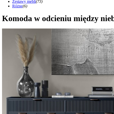
Zestawy mebli
(73)
Różne
(6)
Komoda w odcieniu między nieb