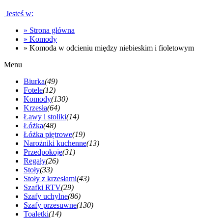
Jesteś w:
»
Strona główna
»
Komody
»
Komoda w odcieniu między niebieskim i fioletowym
Menu
Biurka
(49)
Fotele
(12)
Komody
(130)
Krzesła
(64)
Ławy i stoliki
(14)
Łóżka
(48)
Łóżka piętrowe
(19)
Narożniki kuchenne
(13)
Przedpokoje
(31)
Regały
(26)
Stoły
(33)
Stoły z krzesłami
(43)
Szafki RTV
(29)
Szafy uchylne
(86)
Szafy przesuwne
(130)
Toaletki
(14)