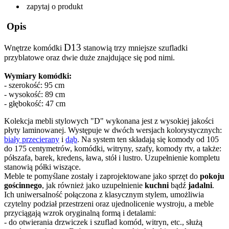
zapytaj o produkt
Opis
D13
Wnętrze komódki
stanowią trzy mniejsze szufladki
przyblatowe oraz dwie duże znajdujące się pod nimi.
Wymiary komódki:
- szerokość: 95 cm
- wysokość: 89 cm
- głębokość: 47 cm
Kolekcja mebli stylowych "D" wykonana jest z wysokiej jakości
płyty laminowanej. Występuje w dwóch wersjach kolorystycznych:
biały przecierany
i
dąb
. Na system ten składają się komody od 105
do 175 centymetrów, komódki, witryny, szafy, komody rtv, a także:
półszafa, barek, kredens, ława, stół i lustro. Uzupełnienie kompletu
stanowią półki wiszące.
Meble te pomyślane zostały i zaprojektowane jako sprzęt do
pokoju
gościnnego
, jak również jako uzupełnienie
kuchni
bądź
jadalni
.
Ich uniwersalność połączona z klasycznym stylem, umożliwia
czytelny podział przestrzeni oraz ujednolicenie wystroju, a meble
przyciągają wzrok oryginalną formą i detalami:
- do otwierania drzwiczek i szuflad komód, witryn, etc., służą