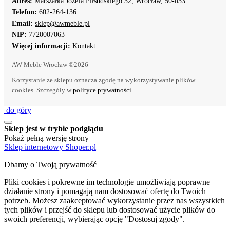
Adres:
Marszałka Józefa Piłsudskiego 32, Wrocław, 50-033
Telefon:
602-264-136
Email:
sklep@awmeble.pl
NIP:
7720007063
Więcej informacji:
Kontakt
AW Meble Wrocław ©2026
Korzystanie ze sklepu oznacza zgodę na wykorzystywanie plików
cookies. Szczegóły w
polityce prywatności
.
do góry
Sklep jest w trybie podglądu
Pokaż pełną wersję strony
Sklep internetowy Shoper.pl
Dbamy o Twoją prywatność
Pliki cookies i pokrewne im technologie umożliwiają poprawne
działanie strony i pomagają nam dostosować ofertę do Twoich
potrzeb. Możesz zaakceptować wykorzystanie przez nas wszystkich
tych plików i przejść do sklepu lub dostosować użycie plików do
swoich preferencji, wybierając opcję "Dostosuj zgody".