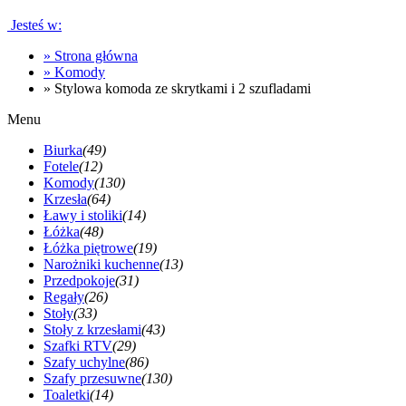
Jesteś w:
»
Strona główna
»
Komody
»
Stylowa komoda ze skrytkami i 2 szufladami
Menu
Biurka
(49)
Fotele
(12)
Komody
(130)
Krzesła
(64)
Ławy i stoliki
(14)
Łóżka
(48)
Łóżka piętrowe
(19)
Narożniki kuchenne
(13)
Przedpokoje
(31)
Regały
(26)
Stoły
(33)
Stoły z krzesłami
(43)
Szafki RTV
(29)
Szafy uchylne
(86)
Szafy przesuwne
(130)
Toaletki
(14)