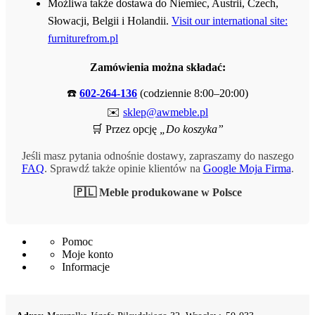
Możliwa także dostawa do Niemiec, Austrii, Czech,
Słowacji, Belgii i Holandii.
Visit our international site:
furniturefrom.pl
Zamówienia można składać:
☎️
602-264-136
(codziennie 8:00–20:00)
✉️
sklep@awmeble.pl
🛒 Przez opcję
„Do koszyka”
Jeśli masz pytania odnośnie dostawy, zapraszamy do naszego
FAQ
. Sprawdź także opinie klientów na
Google Moja Firma
.
🇵🇱 Meble produkowane w Polsce
Pomoc
Moje konto
Informacje