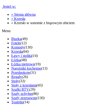
Jesteś w:
»
Strona główna
»
Krzesła
»
Krzesło w sonomie z brązowym obiciem
Menu
Biurka
(49)
Fotele
(12)
Komody
(130)
Krzesła
(64)
Ławy i stoliki
(14)
Łóżka
(48)
Łóżka piętrowe
(19)
Narożniki kuchenne
(13)
Przedpokoje
(31)
Regały
(26)
Stoły
(33)
Stoły z krzesłami
(43)
Szafki RTV
(29)
Szafy uchylne
(86)
Szafy przesuwne
(130)
Toaletki
(14)