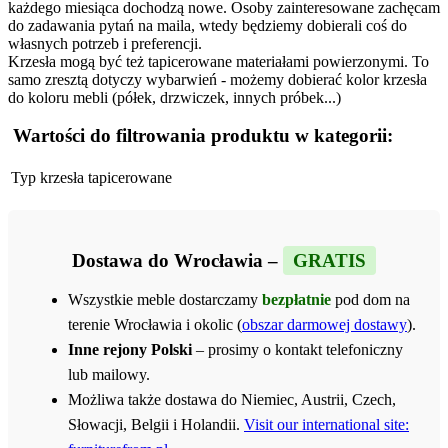
każdego miesiąca dochodzą nowe. Osoby zainteresowane zachęcam
do zadawania pytań na maila, wtedy będziemy dobierali coś do
własnych potrzeb i preferencji.
Krzesła mogą być też tapicerowane materiałami powierzonymi. To
samo zresztą dotyczy wybarwień - możemy dobierać kolor krzesła
do koloru mebli (półek, drzwiczek, innych próbek...)
Wartości do filtrowania produktu w kategorii:
Typ krzesła
tapicerowane
Dostawa do Wrocławia –
GRATIS
Wszystkie meble dostarczamy
bezpłatnie
pod dom na
terenie Wrocławia i okolic (
obszar darmowej dostawy
).
Inne rejony Polski
– prosimy o kontakt telefoniczny
lub mailowy.
Możliwa także dostawa do Niemiec, Austrii, Czech,
Słowacji, Belgii i Holandii.
Visit our international site: