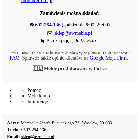
furniturefrom.pl
Zamówienia można składać:
☎️
602-264-136
(codziennie 8:00–20:00)
✉️
sklep@awmeble.pl
🛒 Przez opcję
„Do koszyka”
Jeśli masz pytania odnośnie dostawy, zapraszamy do naszego
FAQ
. Sprawdź także opinie klientów na
Google Moja Firma
.
🇵🇱 Meble produkowane w Polsce
Pomoc
Moje konto
Informacje
Adres:
Marszałka Józefa Piłsudskiego 32, Wrocław, 50-033
Telefon:
602-264-136
Email:
sklep@awmeble.pl