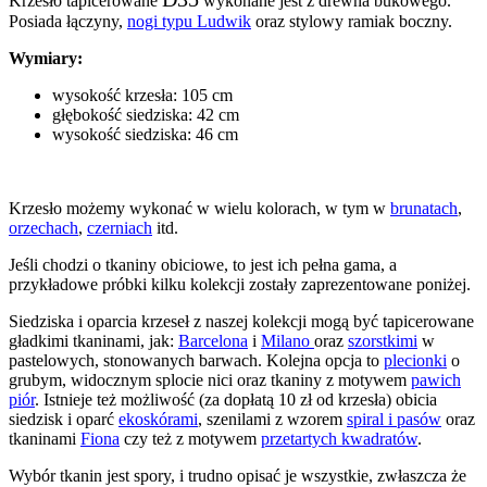
Krzesło tapicerowane
wykonane jest z drewna bukowego.
Posiada łączyny,
nogi typu Ludwik
oraz stylowy ramiak boczny.
Wymiary:
wysokość krzesła: 105 cm
głębokość siedziska: 42 cm
wysokość siedziska: 46 cm
Krzesło możemy wykonać w wielu kolorach, w tym w
brunatach
,
orzechach
,
czerniach
itd.
Jeśli chodzi o tkaniny obiciowe, to jest ich pełna gama, a
przykładowe próbki kilku kolekcji zostały zaprezentowane poniżej.
Siedziska i oparcia krzeseł z naszej kolekcji mogą być tapicerowane
gładkimi tkaninami, jak:
Barcelona
i
Milano
oraz
szorstkimi
w
pastelowych, stonowanych barwach. Kolejna opcja to
plecionki
o
grubym, widocznym splocie nici oraz tkaniny z motywem
pawich
piór
. Istnieje też możliwość (za dopłatą 10 zł od krzesła) obicia
siedzisk i oparć
ekoskórami
, szenilami z wzorem
spiral i pasów
oraz
tkaninami
Fiona
czy też z motywem
przetartych kwadratów
.
Wybór tkanin jest spory, i trudno opisać je wszystkie, zwłaszcza że