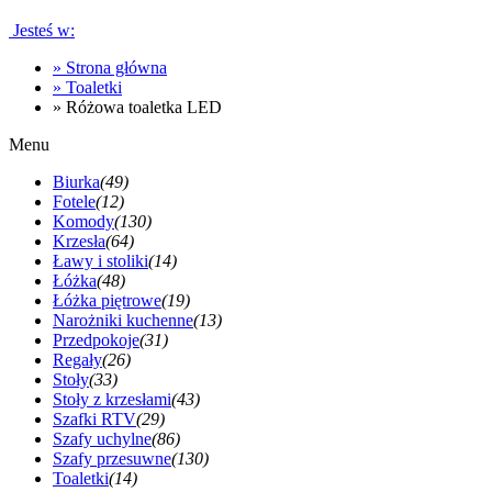
Jesteś w:
»
Strona główna
»
Toaletki
»
Różowa toaletka LED
Menu
Biurka
(49)
Fotele
(12)
Komody
(130)
Krzesła
(64)
Ławy i stoliki
(14)
Łóżka
(48)
Łóżka piętrowe
(19)
Narożniki kuchenne
(13)
Przedpokoje
(31)
Regały
(26)
Stoły
(33)
Stoły z krzesłami
(43)
Szafki RTV
(29)
Szafy uchylne
(86)
Szafy przesuwne
(130)
Toaletki
(14)