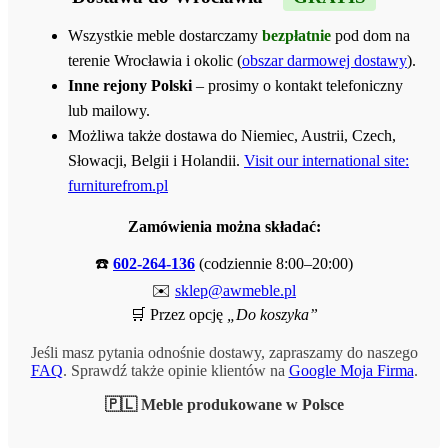
Wszystkie meble dostarczamy
bezpłatnie
pod dom na
terenie Wrocławia i okolic (
obszar darmowej dostawy
).
Inne rejony Polski
– prosimy o kontakt telefoniczny
lub mailowy.
Możliwa także dostawa do Niemiec, Austrii, Czech,
Słowacji, Belgii i Holandii.
Visit our international site:
furniturefrom.pl
Zamówienia można składać:
☎️
602-264-136
(codziennie 8:00–20:00)
✉️
sklep@awmeble.pl
🛒 Przez opcję
„Do koszyka”
Jeśli masz pytania odnośnie dostawy, zapraszamy do naszego
FAQ
. Sprawdź także opinie klientów na
Google Moja Firma
.
🇵🇱 Meble produkowane w Polsce