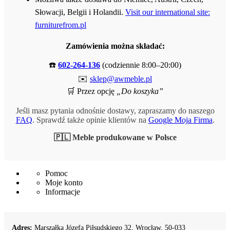
Słowacji, Belgii i Holandii.
Visit our international site:
furniturefrom.pl
Zamówienia można składać:
☎️
602-264-136
(codziennie 8:00–20:00)
✉️
sklep@awmeble.pl
🛒 Przez opcję
„Do koszyka”
Jeśli masz pytania odnośnie dostawy, zapraszamy do naszego
FAQ
. Sprawdź także opinie klientów na
Google Moja Firma
.
🇵🇱 Meble produkowane w Polsce
Pomoc
Moje konto
Informacje
Adres:
Marszałka Józefa Piłsudskiego 32, Wrocław, 50-033