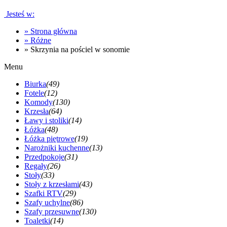
Jesteś w:
»
Strona główna
»
Różne
»
Skrzynia na pościel w sonomie
Menu
Biurka
(49)
Fotele
(12)
Komody
(130)
Krzesła
(64)
Ławy i stoliki
(14)
Łóżka
(48)
Łóżka piętrowe
(19)
Narożniki kuchenne
(13)
Przedpokoje
(31)
Regały
(26)
Stoły
(33)
Stoły z krzesłami
(43)
Szafki RTV
(29)
Szafy uchylne
(86)
Szafy przesuwne
(130)
Toaletki
(14)