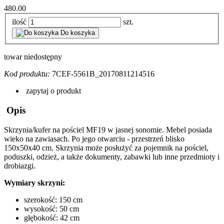
480.00
ilość
szt.
Do koszyka
towar niedostępny
Kod produktu:
7CEF-5561B_20170811214516
zapytaj o produkt
Opis
Skrzynia/kufer na pościel
MF19
w jasnej sonomie. Mebel posiada
wieko na zawiasach. Po jego otwarciu - przestrzeń blisko
150x50x40 cm. Skrzynia może posłużyć za pojemnik na pościel,
poduszki, odzież, a także dokumenty, zabawki lub inne przedmioty i
drobiazgi.
Wymiary skrzyni:
szerokość: 150 cm
wysokość: 50 cm
głębokość: 42 cm