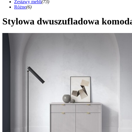
Zestawy mebli
(73)
Różne
(6)
Stylowa dwuszufladowa komod