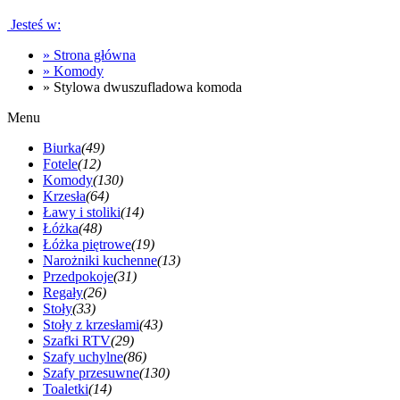
Jesteś w:
»
Strona główna
»
Komody
»
Stylowa dwuszufladowa komoda
Menu
Biurka
(49)
Fotele
(12)
Komody
(130)
Krzesła
(64)
Ławy i stoliki
(14)
Łóżka
(48)
Łóżka piętrowe
(19)
Narożniki kuchenne
(13)
Przedpokoje
(31)
Regały
(26)
Stoły
(33)
Stoły z krzesłami
(43)
Szafki RTV
(29)
Szafy uchylne
(86)
Szafy przesuwne
(130)
Toaletki
(14)