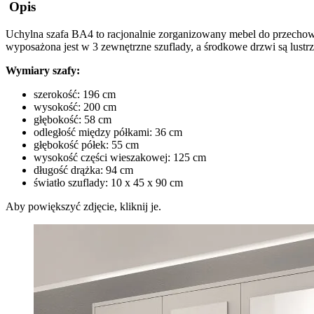
Opis
Uchylna szafa
BA4
to racjonalnie zorganizowany mebel do przechowy
wyposażona jest w 3 zewnętrzne szuflady, a środkowe drzwi są lustrz
Wymiary szafy:
szerokość: 196 cm
wysokość: 200 cm
głębokość: 58 cm
odległość między półkami: 36 cm
głębokość półek: 55 cm
wysokość części wieszakowej: 125 cm
długość drążka: 94 cm
światło szuflady: 10 x 45 x 90 cm
Aby powiększyć zdjęcie, kliknij je.