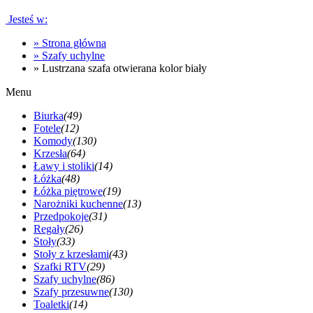
Jesteś w:
»
Strona główna
»
Szafy uchylne
»
Lustrzana szafa otwierana kolor biały
Menu
Biurka
(49)
Fotele
(12)
Komody
(130)
Krzesła
(64)
Ławy i stoliki
(14)
Łóżka
(48)
Łóżka piętrowe
(19)
Narożniki kuchenne
(13)
Przedpokoje
(31)
Regały
(26)
Stoły
(33)
Stoły z krzesłami
(43)
Szafki RTV
(29)
Szafy uchylne
(86)
Szafy przesuwne
(130)
Toaletki
(14)