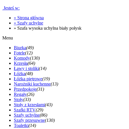
Jesteś w:
»
Strona główna
»
Szafy uchylne
»
Szafa wysoka uchylna biały połysk
Menu
Biurka
(49)
Fotele
(12)
Komody
(130)
Krzesła
(64)
Ławy i stoliki
(14)
Łóżka
(48)
Łóżka piętrowe
(19)
Narożniki kuchenne
(13)
Przedpokoje
(31)
Regały
(26)
Stoły
(33)
Stoły z krzesłami
(43)
Szafki RTV
(29)
Szafy uchylne
(86)
Szafy przesuwne
(130)
Toaletki
(14)