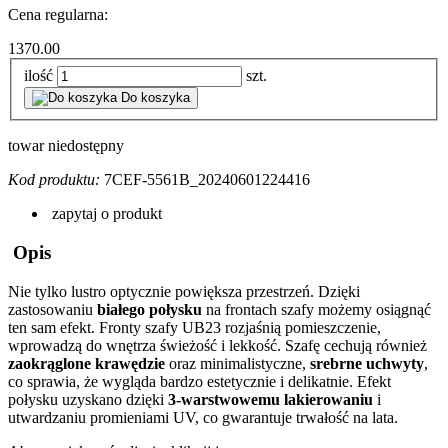
Cena regularna:
1370.00
ilość
szt.
Do koszyka
towar niedostępny
Kod produktu:
7CEF-5561B_20240601224416
zapytaj o produkt
Opis
Nie tylko lustro optycznie powiększa przestrzeń. Dzięki
zastosowaniu
białego połysku
na frontach szafy możemy osiągnąć
ten sam efekt. Fronty szafy
UB23
rozjaśnią pomieszczenie,
wprowadzą do wnętrza świeżość i lekkość. Szafę cechują również
zaokrąglone krawędzie
oraz minimalistyczne,
srebrne uchwyty
,
co sprawia, że wygląda bardzo estetycznie i delikatnie. Efekt
połysku uzyskano dzięki
3-warstwowemu lakierowaniu
i
utwardzaniu promieniami UV, co gwarantuje trwałość na lata.