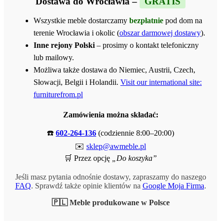
Dostawa do Wrocławia –
GRATIS
Wszystkie meble dostarczamy
bezpłatnie
pod dom na
terenie Wrocławia i okolic (
obszar darmowej dostawy
).
Inne rejony Polski
– prosimy o kontakt telefoniczny
lub mailowy.
Możliwa także dostawa do Niemiec, Austrii, Czech,
Słowacji, Belgii i Holandii.
Visit our international site:
furniturefrom.pl
Zamówienia można składać:
☎️
602-264-136
(codziennie 8:00–20:00)
✉️
sklep@awmeble.pl
🛒 Przez opcję
„Do koszyka”
Jeśli masz pytania odnośnie dostawy, zapraszamy do naszego
FAQ
. Sprawdź także opinie klientów na
Google Moja Firma
.
🇵🇱 Meble produkowane w Polsce